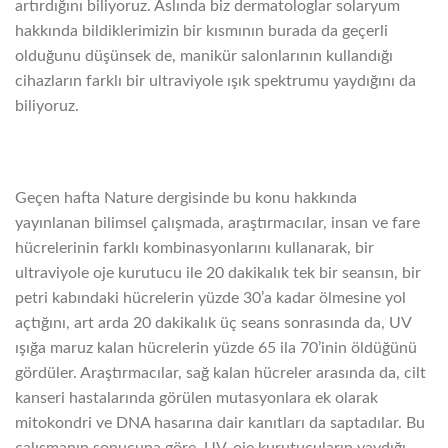
artırdığını biliyoruz. Aslında biz dermatologlar solaryum
hakkında bildiklerimizin bir kısmının burada da geçerli
olduğunu düşünsek de, manikür salonlarının kullandığı
cihazların farklı bir ultraviyole ışık spektrumu yaydığını da
biliyoruz.
Geçen hafta Nature dergisinde bu konu hakkında
yayınlanan bilimsel çalışmada, araştırmacılar, insan ve fare
hücrelerinin farklı kombinasyonlarını kullanarak, bir
ultraviyole oje kurutucu ile 20 dakikalık tek bir seansın, bir
petri kabındaki hücrelerin yüzde 30’a kadar ölmesine yol
açtığını, art arda 20 dakikalık üç seans sonrasında da, UV
ışığa maruz kalan hücrelerin yüzde 65 ila 70’inin öldüğünü
gördüler. Araştırmacılar, sağ kalan hücreler arasında da, cilt
kanseri hastalarında görülen mutasyonlara ek olarak
mitokondri ve DNA hasarına dair kanıtları da saptadılar. Bu
çalışmanın sonucuna göre, UV-oje kurutucuların yaydığı