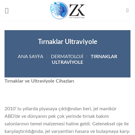
Skip
to
content
Tırnaklar Ultraviyole
ANA SAYFA
/
DERMATOLOJI
/
TIRNAKLAR
ULTRAVIYOLE
Tırnaklar ve Ultraviyole Cihazları
2010’ lu yıllarda piyasaya çıktığından beri, jel manikür
ABD’de ve dünyanın pek çok yerinde tırnak bakım
salonlarının temel malzemesi haline geldi. Geleneksel oje ile
karşılaştırıldığında, jel varyantları hasara ve bulaşmaya karşı