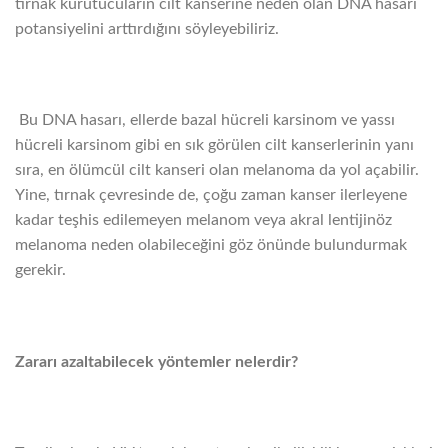
tırnak kurutucuların cilt kanserine neden olan DNA hasarı
potansiyelini arttırdığını söyleyebiliriz.
Bu DNA hasarı, ellerde bazal hücreli karsinom ve yassı
hücreli karsinom gibi en sık görülen cilt kanserlerinin yanı
sıra, en ölümcül cilt kanseri olan melanoma da yol açabilir.
Yine, tırnak çevresinde de, çoğu zaman kanser ilerleyene
kadar teşhis edilemeyen melanom veya akral lentijinöz
melanoma neden olabileceğini göz önünde bulundurmak
gerekir.
Zararı azaltabilecek yöntemler nelerdir?